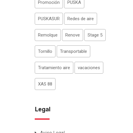
Promoción
PUSKA
PUSKASUR
Redes de aire
Remolque
Renove
Stage 5
Tornillo
Transportable
Tratamiento aire
vacaciones
XAS 88
Legal
Aviso Legal