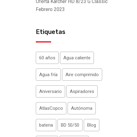
Oferta Kärcher HD 8/23 G Classic
Febrero 2023
Etiquetas
60 años
Agua caliente
Agua fría
Aire comprimido
Aniversario
Aspiradores
AtlasCopco
Autónoma
bateria
BD 50/50
Blog