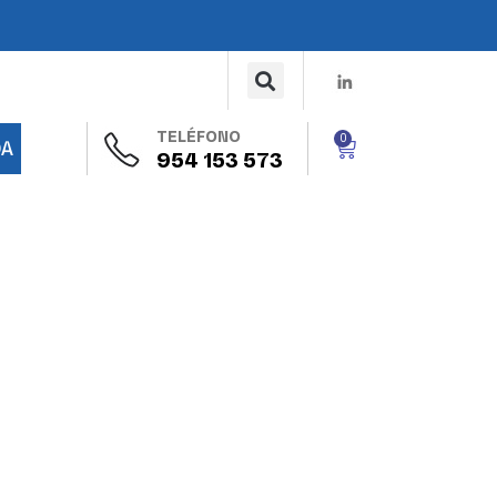
TELÉFONO
0
DA
954 153 573