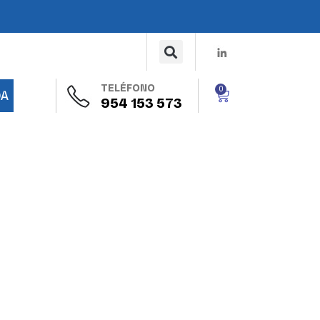
TELÉFONO
0
DA
954 153 573