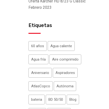
Oferta Kärcher HD 8/23 G Classic
Febrero 2023
Etiquetas
60 años
Agua caliente
Agua fría
Aire comprimido
Aniversario
Aspiradores
AtlasCopco
Autónoma
bateria
BD 50/50
Blog