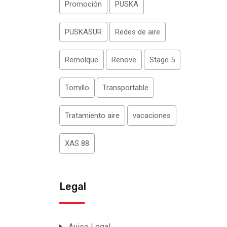
Promoción
PUSKA
PUSKASUR
Redes de aire
Remolque
Renove
Stage 5
Tornillo
Transportable
Tratamiento aire
vacaciones
XAS 88
Legal
Aviso Legal