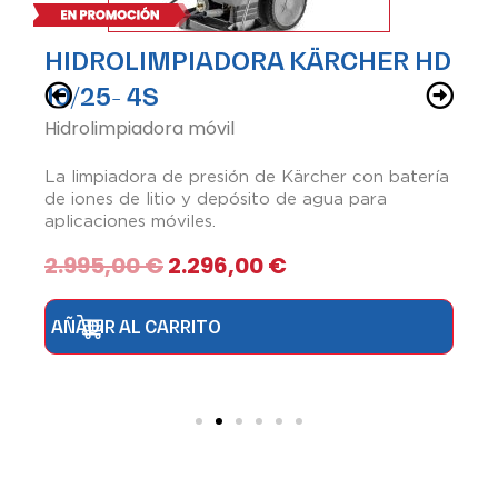
HIDROLIMPIADORA KÄRCHER HD
10/25- 4S
Hidrolimpiadora móvil
L
A
La limpiadora de presión de Kärcher con batería
y
de iones de litio y depósito de agua para
aplicaciones móviles.
2.995,00
€
2.296,00
€
AÑADIR AL CARRITO